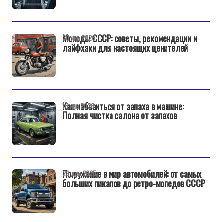
Мопеды СССР: советы, рекомендации и
30 янв 2026
лайфхаки для настоящих ценителей
Как избавиться от запаха в машине:
16 янв 2026
Полная чистка салона от запахов
Погружение в мир автомобилей: от самых
29 дек 2025
больших пикапов до ретро-мопедов СССР