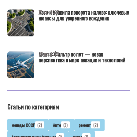
Авто и правила поворота налево: ключевые
15 дек 2025
нюансы для уверенного вождения
Манта: Фильтр полет — новая
25 ноя 2025
перспектива в мире авиации и технологий
Статьи по категориям
мопеды СССР
(2)
Авто
(2)
ремонт
(2)
Авто спорт: гонки формула
(1)
пикап
(1)