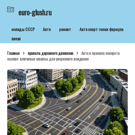
euro-glush.ru
мопеды СССР
Авто
ремонт
Авто спорт: гонки формула
пикап
Главная
правила дорожного движения
Авто и правила поворота
налево: ключевые нюансы для уверенного вождения
euro-glush.ru
15 дек 2025