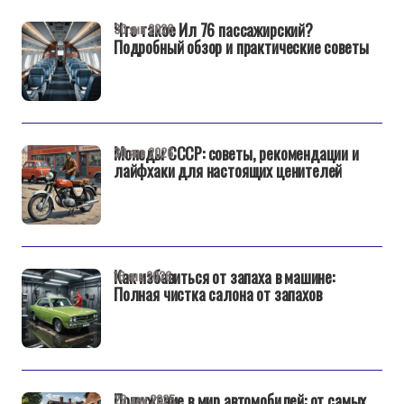
Что такое Ил 76 пассажирский?
30 янв 2026
Подробный обзор и практические советы
Мопеды СССР: советы, рекомендации и
30 янв 2026
лайфхаки для настоящих ценителей
Как избавиться от запаха в машине:
16 янв 2026
Полная чистка салона от запахов
Погружение в мир автомобилей: от самых
29 дек 2025