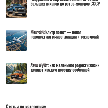
больших пикапов до ретро-мопедов СССР
Манта: Фильтр полет — новая
25 ноя 2025
перспектива в мире авиации и технологий
Авто и уют: как маленькие радости жизни
18 ноя 2025
делают каждую поездку особенной
Статьи по категориям