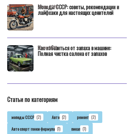
Мопеды СССР: советы, рекомендации и
30 янв 2026
лайфхаки для настоящих ценителей
Как избавиться от запаха в машине:
16 янв 2026
Полная чистка салона от запахов
Статьи по категориям
мопеды СССР
(2)
Авто
(2)
ремонт
(2)
Авто спорт: гонки формула
(1)
пикап
(1)