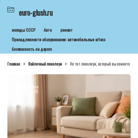
euro-glush.ru
мопеды СССР
Авто
ремонт
Принадлежности обслуживание: автомобильные artocs
безопасность на дороге
Главная
Войлочный линолеум
Не тот линолеум, который вы помните
euro-glush.ru
28 Май 2026