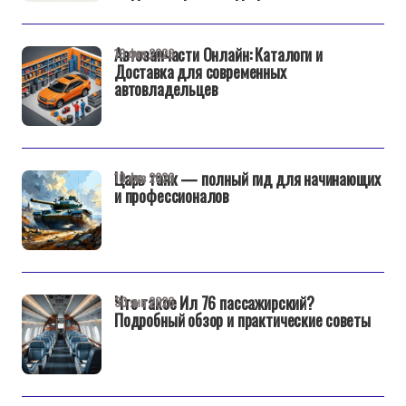
Автозапчасти Онлайн: Каталоги и
19 фев 2026
Доставка для современных
автовладельцев
Царь танк — полный гид для начинающих
10 фев 2026
и профессионалов
Что такое Ил 76 пассажирский?
30 янв 2026
Подробный обзор и практические советы