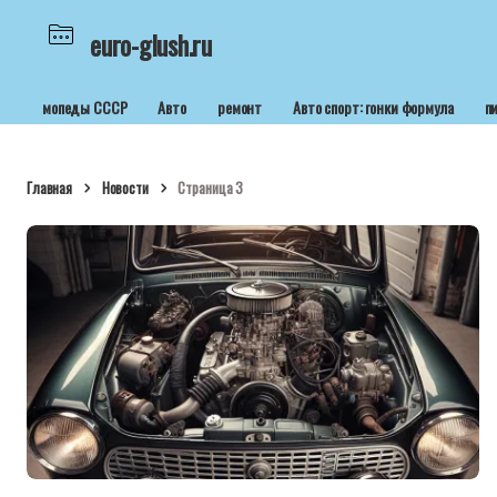
euro-glush.ru
мопеды СССР
Авто
ремонт
Авто спорт: гонки формула
п
Главная
Новости
Страница 3