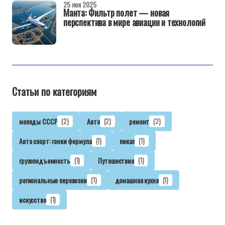
25 ноя 2025
Манта: Фильтр полет — новая
перспектива в мире авиации и технологий
Статьи по категориям
мопеды СССР
(2)
Авто
(2)
ремонт
(2)
Авто спорт: гонки формула
(1)
пикап
(1)
грузоподъемность
(1)
Путешествия
(1)
региональные перевозки
(1)
домашняя кухня
(1)
искусство
(1)